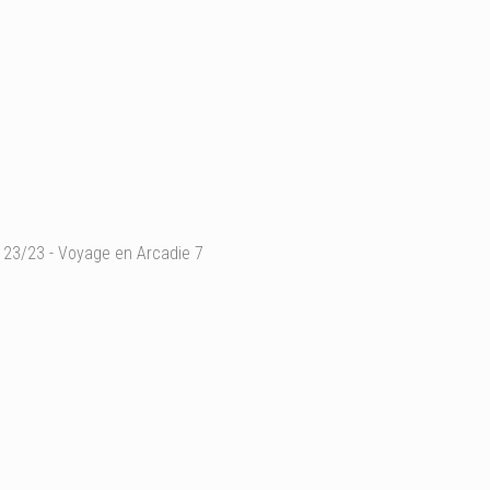
23/23 - Voyage en Arcadie 7
Huile sur bois
24cmx30cm
2019
Ajouter un commentaire
Email