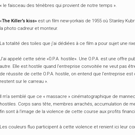
« le faisceau des ténèbres qui provient de notre temps ».
«
The Killer's kiss»
est un film new-yorkais de 1955 où Stanley Kubric
la photo cadreur et monteur.
La totalité des toiles que j'ai dédiées à ce film a pour sujet une r
J'ai appelé cette série «0.P.A. hostile». Une O.P.A. est une offre 
autre. Elle est hostile quand l'entreprise convoitée ne veut pas ê
de réussite de cette O.P.A. hostile, on entend que l'entreprise e
restent sur le carreau ».
Il m'a semblé que ce « massacre » cinématographique de mannequ
hostiles. Corps sans tête, membres arrachés, accumulation de 
fin sont à l'image de la violence de cette course aux profits financ
Les couleurs fluo participent à cette violence et renient ici leur co