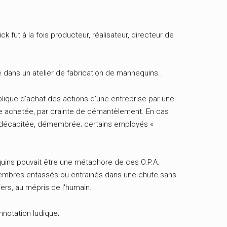
k fut à la fois producteur, réalisateur, directeur de
ixe dans un atelier de fabrication de mannequins..
publique d'achat des actions d'une entreprise par une
tre achetée, par crainte de démantèlement. En cas
st décapitée, démembrée; certains employés «
ins pouvait être une métaphore de ces O.P.A.
membres entassés ou entrainés dans une chute sans
iers, au mépris de l'humain.
nnotation ludique;