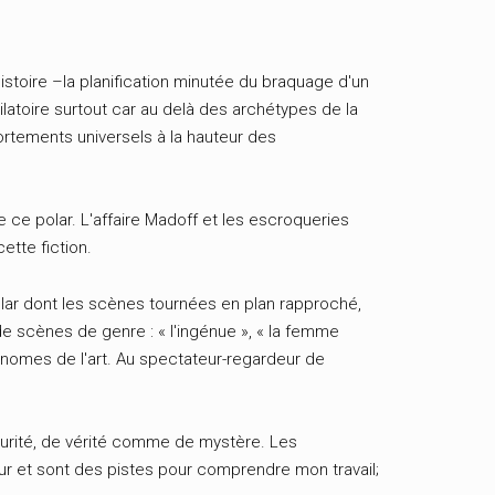
histoire –la planification minutée du braquage d'un
atoire surtout car au delà des archétypes de la
rtements universels à la hauteur des
 de ce polar. L'affaire Madoff et les escroqueries
ette fiction.
ar dont les scènes tournées en plan rapproché,
de scènes de genre : « l'ingénue », « la femme
tonomes de l'art. Au spectateur-regardeur de
rité, de vérité comme de mystère. Les
r et sont des pistes pour comprendre mon travail;