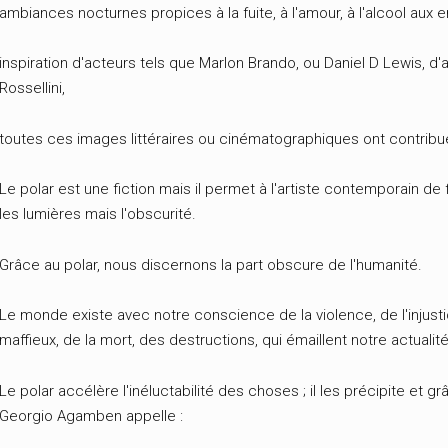
ambiances nocturnes propices à la fuite, à l'amour, à l'alcool au
inspiration d'acteurs tels que Marlon Brando, ou Daniel D Lewis, d'a
Rossellini,
toutes ces images littéraires ou cinématographiques ont contribué
Le polar est une fiction mais il permet à l'artiste contemporain de
les lumières mais l'obscurité.
Grâce au polar, nous discernons la part obscure de l'humanité.
Le monde existe avec notre conscience de la violence, de l'injust
maffieux, de la mort, des destructions, qui émaillent notre actualit
Le polar accélère l'inéluctabilité des choses ; il les précipite et 
Georgio Agamben appelle :