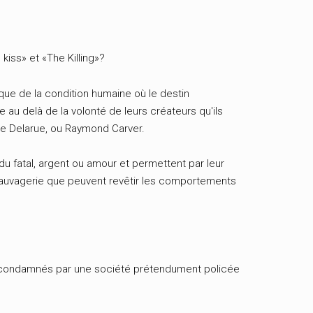
s kiss» et «The Killing»?
ique de la condition humaine où le destin
 au delà de la volonté de leurs créateurs qu'ils
de Delarue, ou Raymond Carver.
 du fatal, argent ou amour et permettent par leur
 sauvagerie que peuvent revêtir les comportements
us condamnés par une société prétendument policée