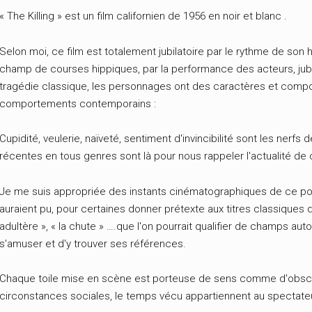
« The Killing » est un film californien de 1956 en noir et blanc .
Selon moi, ce film est totalement jubilatoire par le rythme de son 
champ de courses hippiques, par la performance des acteurs, jubil
tragédie classique, les personnages ont des caractères et compo
comportements contemporains :
Cupidité, veulerie, naïveté, sentiment d'invincibilité sont les nerfs
récentes en tous genres sont là pour nous rappeler l'actualité de c
Je me suis appropriée des instants cinématographiques de ce pol
auraient pu, pour certaines donner prétexte aux titres classiques 
adultère », « la chute » ….que l'on pourrait qualifier de champs au
s'amuser et d'y trouver ses références.
Chaque toile mise en scène est porteuse de sens comme d'obscu
circonstances sociales, le temps vécu appartiennent au spectateu