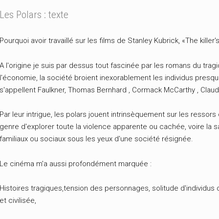
Les Polars : texte
Pourquoi avoir travaillé sur les films de Stanley Kubrick, «The killer'
A l'origine je suis par dessus tout fascinée par les romans du trag
l'économie, la société broient inexorablement les individus presque
s'appellent Faulkner, Thomas Bernhard , Cormack McCarthy , Clau
Par leur intrigue, les polars jouent intrinsèquement sur les ressors
genre d'explorer toute la violence apparente ou cachée, voire la
familiaux ou sociaux sous les yeux d'une société résignée.
Le cinéma m'a aussi profondément marquée :
Histoires tragiques,tension des personnages, solitude d'individ
et civilisée,